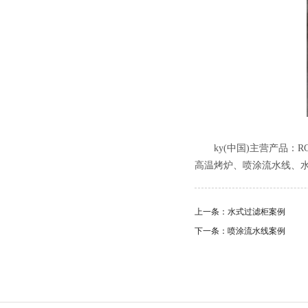
ky(中国)主营产品：R
高温烤炉、喷涂流水线、
上一条：水式过滤柜案例
下一条：喷涂流水线案例