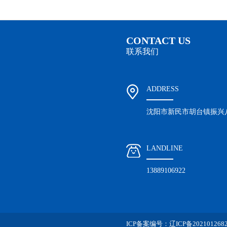
CONTACT US
联系我们
ADDRESS
沈阳市新民市胡台镇振兴
LANDLINE
13889106922
ICP备案编号：辽ICP备202101268