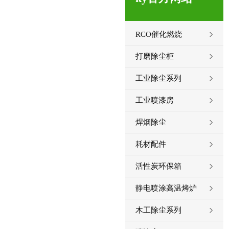
RCO催化燃烧
打磨除尘柜
工业除尘系列
工业喷漆房
焊烟除尘
耗材配件
活性炭环保箱
静电喷涂高温烤炉
木工除尘系列