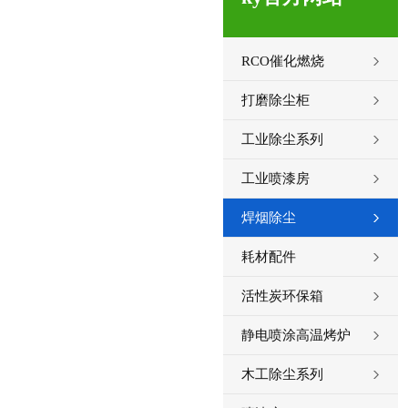
RCO催化燃烧
打磨除尘柜
工业除尘系列
工业喷漆房
焊烟除尘
耗材配件
活性炭环保箱
静电喷涂高温烤炉
木工除尘系列