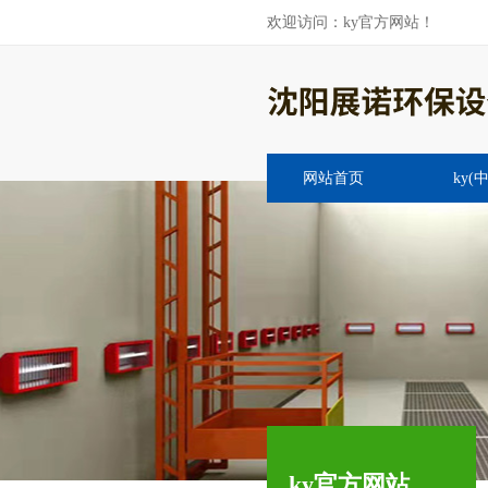
欢迎访问：ky官方网站！
网站首页
ky(
ky官方网站