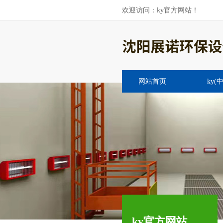
欢迎访问：ky官方网站！
网站首页
ky(
ky官方网站