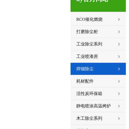
RCO催化燃烧
打磨除尘柜
工业除尘系列
工业喷漆房
焊烟除尘
耗材配件
活性炭环保箱
静电喷涂高温烤炉
木工除尘系列