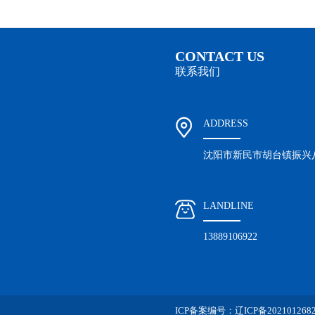
CONTACT US
联系我们
ADDRESS
沈阳市新民市胡台镇振兴
LANDLINE
13889106922
ICP备案编号：辽ICP备202101268