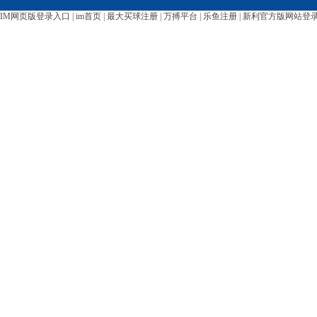
IM网页版登录入口
|
im首页
|
最大买球注册
|
万搏平台
|
乐鱼注册
|
新利官方版网站登