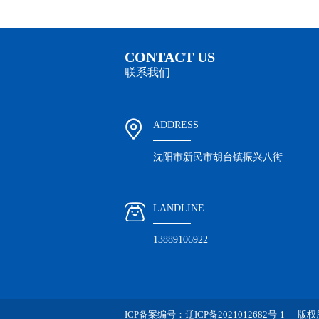
CONTACT US
联系我们
ADDRESS
沈阳市新民市胡台镇振兴八街
LANDLINE
13889106922
ICP备案编号：辽ICP备2021012682号-1
版权所