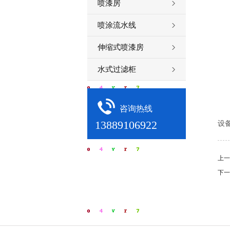
喷漆房
喷涂流水线
伸缩式喷漆房
水式过滤柜
咨询热线
k
13889106922
设
上一
下一