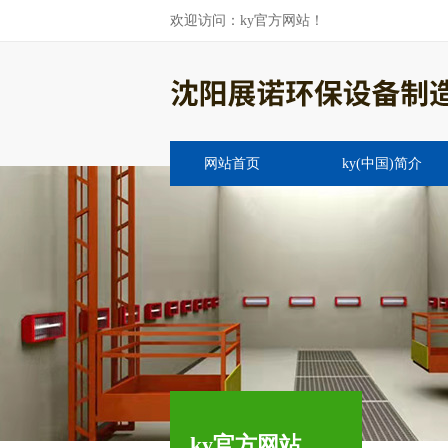
欢迎访问：ky官方网站！
网站首页
ky(中国)简介
ky官方网站