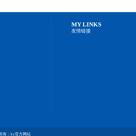
MY LINKS
友情链接
有：ky官方网站