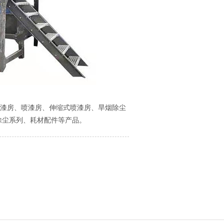
喷漆房、喷漆房、伸缩式喷漆房、旱烟除尘
除尘系列、耗材配件等产品。