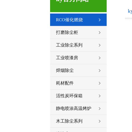
RCO催化燃烧
打磨除尘柜
工业除尘系列
工业喷漆房
焊烟除尘
耗材配件
活性炭环保箱
静电喷涂高温烤炉
木工除尘系列