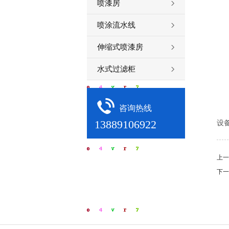
喷漆房
喷涂流水线
伸缩式喷漆房
水式过滤柜
咨询热线
k
13889106922
设
上一
下一