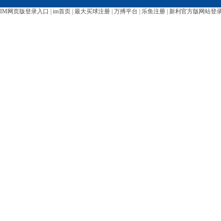
IM网页版登录入口
|
im首页
|
最大买球注册
|
万搏平台
|
乐鱼注册
|
新利官方版网站登