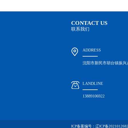
CONTACT US
联系我们
ADDRESS
沈阳市新民市胡台镇振兴
LANDLINE
13889106922
ICP备案编号：辽ICP备202101268